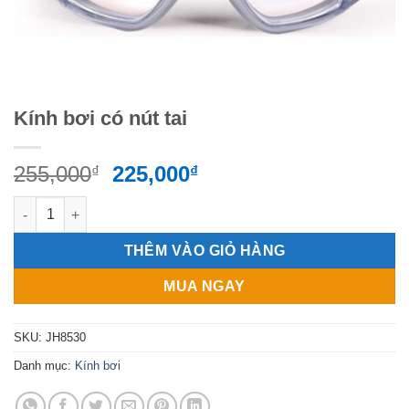
Kính bơi có nút tai
Giá
Giá
255,000
225,000
₫
₫
gốc
hiện
Kính bơi có nút tai số lượng
là:
tại
255,000₫.
là:
THÊM VÀO GIỎ HÀNG
225,000₫.
MUA NGAY
SKU:
JH8530
Danh mục:
Kính bơi