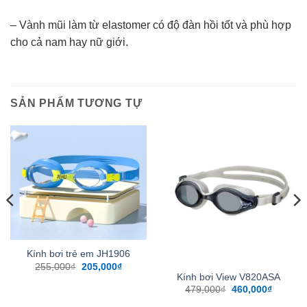
– Vành mũi làm từ elastomer có độ đàn hồi tốt và phù hợp
cho cả nam hay nữ giới.
SẢN PHẨM TƯƠNG TỰ
Kính bơi trẻ em JH1906
Giá
Giá
255,000
₫
205,000
₫
gốc
hiện
Kính bơi View V820ASA
là:
tại
Giá
Giá
479,000
₫
460,000
₫
255,000₫.
là:
gốc
hiện
205,000₫.
là:
tại